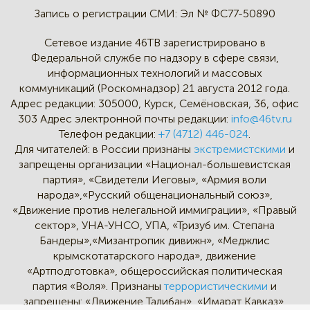
Запись о регистрации СМИ:
Эл № ФС77-50890
Сетевое издание 46ТВ зарегистрировано в
Федеральной службе по надзору в сфере связи,
информационных технологий и массовых
коммуникаций (Роскомнадзор) 21 августа 2012 года.
Адрес редакции:
305000, Курск, Семёновская, 36, офис
303
Адрес электронной почты редакции:
info@46tv.ru
Телефон редакции:
+7 (4712) 446-024
.
Для читателей: в России признаны
экстремистскими
и
запрещены организации «Национал-большевистская
партия», «Свидетели Иеговы», «Армия воли
народа»,«Русский общенациональный союз»,
«Движение против нелегальной иммиграции», «Правый
сектор», УНА-УНСО, УПА, «Тризуб им. Степана
Бандеры»,«Мизантропик дивижн», «Меджлис
крымскотатарского народа», движение
«Артподготовка», общероссийская политическая
партия «Воля». Признаны
террористическими
и
запрещены: «Движение Талибан», «Имарат Кавказ»,