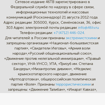
Сетевое издание 46ТВ зарегистрировано в
Федеральной службе по надзору в сфере связи,
информационных технологий и массовых
коммуникаций (Роскомнадзор) 21 августа 2012 года.
Адрес редакции:
305000, Курск, Семёновская, 36, офис
303
Адрес электронной почты редакции:
info@46tv.ru
Телефон редакции:
+7 (4712) 446-024
.
Для читателей: в России признаны
экстремистскими
и
запрещены организации «Национал-большевистская
партия», «Свидетели Иеговы», «Армия воли
народа»,«Русский общенациональный союз»,
«Движение против нелегальной иммиграции», «Правый
сектор», УНА-УНСО, УПА, «Тризуб им. Степана
Бандеры»,«Мизантропик дивижн», «Меджлис
крымскотатарского народа», движение
«Артподготовка», общероссийская политическая
партия «Воля». Признаны
террористическими
и
запрещены: «Движение Талибан», «Имарат Кавказ»,
«Исламское государство» (ИГ, ИГИЛ), Джебхад-ан-
Нусра, «АУМ Синрике», «Братья-мусульмане», «Аль-
Каида в странах исламского Магриба».