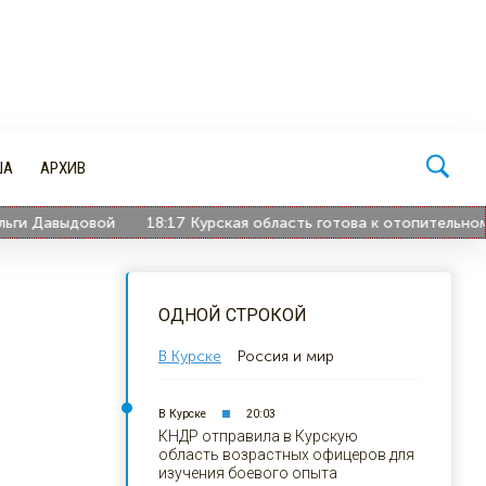
ША
АРХИВ
 Давыдовой
18:17
Курская область готова к отопительному се
ОДНОЙ СТРОКОЙ
В Курске
Россия и мир
В Курске
20:03
КНДР отправила в Курскую
область возрастных офицеров для
изучения боевого опыта