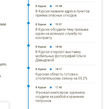
В Курске
19:48
В Курске назвали адреса пунктов
приёма опасных отходов
рии.
В Курске
19:37
В Курске обсудили тему призыва
курян на военную службу по
контракту
.
В Курске
18:46
В Курске откроют выставку
мобильных фотографий Ольги
Давыдовой
шло.
В Курске
18:17
Курская область готова к
а
отопительному сезону на 59,2%
В Курске
17:40
Угрожал книпсером: курянина
осудили за разбой и хранение
патронов