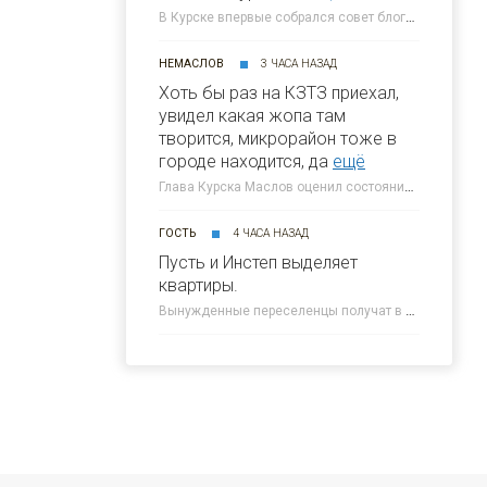
В Курске впервые собрался совет блогеров при главе города » 46ТВ Курское Интернет Телевидение
НЕМАСЛОВ
3 ЧАСА НАЗАД
Хоть бы раз на КЗТЗ приехал,
увидел какая жопа там
творится, микрорайон тоже в
городе находится, да
ещё
Глава Курска Маслов оценил состояние требующих благоустройства локаций » 46ТВ Курское Интернет Телевидение
ГОСТЬ
4 ЧАСА НАЗАД
Пусть и Инстеп выделяет
квартиры.
Вынужденные переселенцы получат в Курске около 300 квартир от КПД » 46ТВ Курское Интернет Телевидение