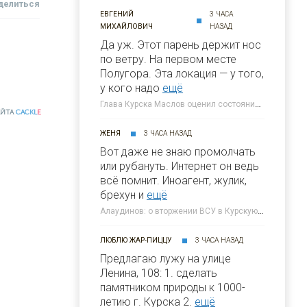
делиться
ЕВГЕНИЙ
3 ЧАСА
МИХАЙЛОВИЧ
НАЗАД
Да уж. Этот парень держит нос
по ветру. На первом месте
Полугора. Этa локация — у того,
у кого надо
ещё
Глава Курска Маслов оценил состояние требующих благоустройства локаций » 46ТВ Курское Интернет Телевидение
АЙТА
CACKL
E
ЖЕНЯ
3 ЧАСА НАЗАД
Вот даже не знаю промолчать
или рубануть. Интернет он ведь
всё помнит. Иноагент, жулик,
брехун и
ещё
Алаудинов: о вторжении ВСУ в Курскую область я узнал от гражданских людей » 46ТВ Курское Интернет Телевидение
ЛЮБЛЮ ЖАР-ПИЦЦУ
3 ЧАСА НАЗАД
Предлагаю лужу на улице
Ленина, 108: 1. сделать
памятником природы к 1000-
летию г. Курска 2.
ещё