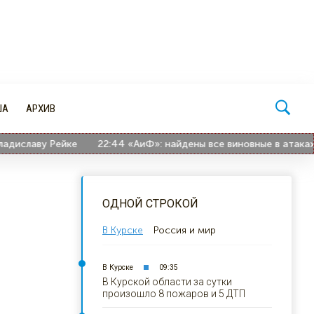
ША
АРХИВ
иславу Рейке
22:44
«АиФ»: найдены все виновные в атаках ВС
ОДНОЙ СТРОКОЙ
В Курске
Россия и мир
В Курске
09:35
В Курской области за сутки
произошло 8 пожаров и 5 ДТП