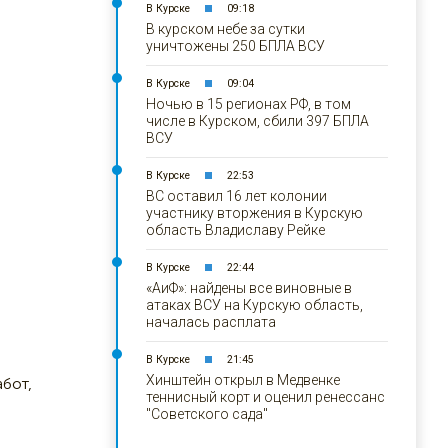
В Курске
09:18
В курском небе за сутки
уничтожены 250 БПЛА ВСУ
В Курске
09:04
Ночью в 15 регионах РФ, в том
числе в Курском, сбили 397 БПЛА
ВСУ
В Курске
22:53
ВС оставил 16 лет колонии
участнику вторжения в Курскую
область Владиславу Рейке
В Курске
22:44
«АиФ»: найдены все виновные в
атаках ВСУ на Курскую область,
началась расплата
В Курске
21:45
Хинштейн открыл в Медвенке
бот,
теннисный корт и оценил ренессанс
"Советского сада"