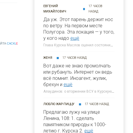
ЕВГЕНИЙ
17 ЧАСОВ
МИХАЙЛОВИЧ
НАЗАД
Да уж. Этот парень держит нос
по ветру. На первом месте
Полугора. Этa локация — у того,
у кого надо
ещё
АЙТА
CACKL
E
Глава Курска Маслов оценил состояние требующих благоустройства локаций » 46ТВ Курское Интернет Телевидение
ЖЕНЯ
17 ЧАСОВ НАЗАД
Вот даже не знаю промолчать
или рубануть. Интернет он ведь
всё помнит. Иноагент, жулик,
брехун и
ещё
Алаудинов: о вторжении ВСУ в Курскую область я узнал от гражданских людей » 46ТВ Курское Интернет Телевидение
ЛЮБЛЮ ЖАР-ПИЦЦУ
17 ЧАСОВ НАЗАД
Предлагаю лужу на улице
Ленина, 108: 1. сделать
памятником природы к 1000-
летию г. Курска 2.
ещё