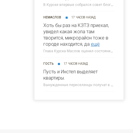
В Курске впервые собрался совет блогеров при главе города » 46ТВ Курское Интернет Телевидение
НЕМАСЛОВ
17 ЧАСОВ НАЗАД
Хоть бы раз на КЗТЗ приехал,
увидел какая жопа там
творится, микрорайон тоже в
городе находится, да
ещё
Глава Курска Маслов оценил состояние требующих благоустройства локаций » 46ТВ Курское Интернет Телевидение
ГОСТЬ
17 ЧАСОВ НАЗАД
Пусть и Инстеп выделяет
квартиры.
Вынужденные переселенцы получат в Курске около 300 квартир от КПД » 46ТВ Курское Интернет Телевидение