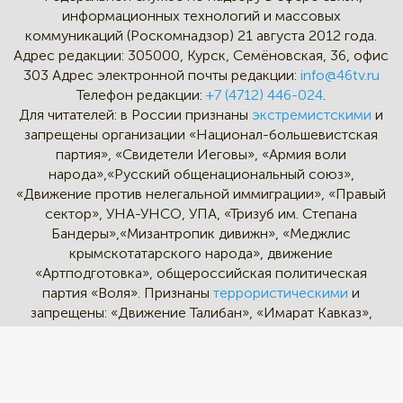
информационных технологий и массовых
коммуникаций (Роскомнадзор) 21 августа 2012 года.
Адрес редакции:
305000, Курск, Семёновская, 36, офис
303
Адрес электронной почты редакции:
info@46tv.ru
Телефон редакции:
+7 (4712) 446-024
.
Для читателей: в России признаны
экстремистскими
и
запрещены организации «Национал-большевистская
партия», «Свидетели Иеговы», «Армия воли
народа»,«Русский общенациональный союз»,
«Движение против нелегальной иммиграции», «Правый
сектор», УНА-УНСО, УПА, «Тризуб им. Степана
Бандеры»,«Мизантропик дивижн», «Меджлис
крымскотатарского народа», движение
«Артподготовка», общероссийская политическая
партия «Воля». Признаны
террористическими
и
запрещены: «Движение Талибан», «Имарат Кавказ»,
«Исламское государство» (ИГ, ИГИЛ), Джебхад-ан-
Нусра, «АУМ Синрике», «Братья-мусульмане», «Аль-
Каида в странах исламского Магриба».