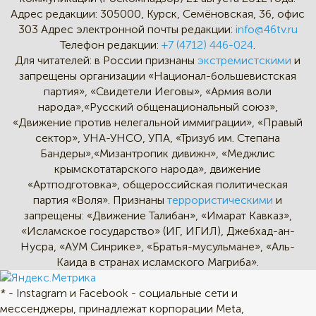
Адрес редакции:
305000, Курск, Семёновская, 36, офис
303
Адрес электронной почты редакции:
info@46tv.ru
Телефон редакции:
+7 (4712) 446-024
.
Для читателей: в России признаны
экстремистскими
и
запрещены организации «Национал-большевистская
партия», «Свидетели Иеговы», «Армия воли
народа»,«Русский общенациональный союз»,
«Движение против нелегальной иммиграции», «Правый
сектор», УНА-УНСО, УПА, «Тризуб им. Степана
Бандеры»,«Мизантропик дивижн», «Меджлис
крымскотатарского народа», движение
«Артподготовка», общероссийская политическая
партия «Воля». Признаны
террористическими
и
запрещены: «Движение Талибан», «Имарат Кавказ»,
«Исламское государство» (ИГ, ИГИЛ), Джебхад-ан-
Нусра, «АУМ Синрике», «Братья-мусульмане», «Аль-
Каида в странах исламского Магриба».
* - Instagram и Facebook - социальные сети и
мессенджеры, принадлежат корпорации Meta,