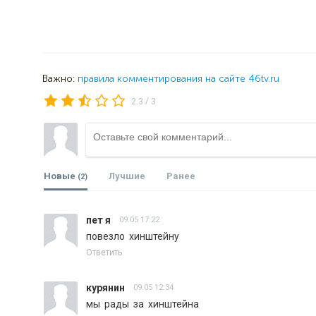
Важно:
правила комментирования на сайте 46tv.ru
/
2.3
3
Новые
Лучшие
Ранее
(2)
пет я
09.05 17:22
повезло  хинштейну
Ответить
курянин
09.05 12:34
мы  рады  за  хинштейна