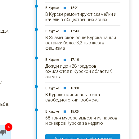
В Курске
18:21
В Курске ремонтируют скамейки и
качели в общественных зонах
еды.
В Курске
17:43
В Знаменской роще Курска нашли
останки более 3,2 тыс жертв
фашизма
В Курске
17:10
Дожди и до +28 градусов
ожидаются в Курской области 9
августа
е
В Курске
16:00
В Курске появилась точка
свободного книгообмена
ьбе.
В Курске
15:05
68 тонн мусора вывезли из парков
и скверов Курска за неделю
4
Все новости одной строкой