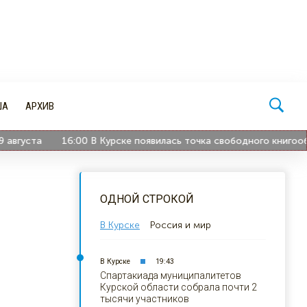
ША
АРХИВ
уста
16:00
В Курске появилась точка свободного книгообмен
ОДНОЙ СТРОКОЙ
В Курске
Россия и мир
В Курске
19:43
Спартакиада муниципалитетов
Курской области собрала почти 2
тысячи участников