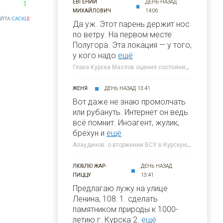
ЕВГЕНИЙ
ДЕНЬ НАЗАД
1
МИХАЙЛОВИЧ
14:06
АЙТА
CACKL
E
Да уж. Этот парень держит нос
по ветру. На первом месте
Полугора. Этa локация — у того,
у кого надо
ещё
Глава Курска Маслов оценил состояние требующих благоустройства локаций » 46ТВ Курское Интернет Телевидение
ЖЕНЯ
ДЕНЬ НАЗАД 13:41
Вот даже не знаю промолчать
или рубануть. Интернет он ведь
всё помнит. Иноагент, жулик,
брехун и
ещё
Алаудинов: о вторжении ВСУ в Курскую область я узнал от гражданских людей » 46ТВ Курское Интернет Телевидение
ЛЮБЛЮ ЖАР-
ДЕНЬ НАЗАД
ПИЦЦУ
13:41
Предлагаю лужу на улице
Ленина, 108: 1. сделать
памятником природы к 1000-
летию г. Курска 2.
ещё