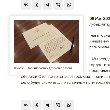
09 Мая 202
губернато
Глава госу
Хинштейну
региональн
- Мы всегд
гордости з
© фото - Правительство Курской области
покорились
сберегли Отечество, спасли весь мир, - написан
делo будут служить для нас вечным примерoм бе