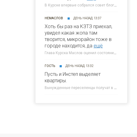
В Курске впервые собрался совет блогеров при главе города » 46ТВ Курское Интернет Телевидение
НЕМАСЛОВ
ДЕНЬ НАЗАД 13:37
Хоть бы раз на КЗТЗ приехал,
увидел какая жопа там
творится, микрорайон тоже в
городе находится, да
ещё
Глава Курска Маслов оценил состояние требующих благоустройства локаций » 46ТВ Курское Интернет Телевидение
ГОСТЬ
ДЕНЬ НАЗАД 13:32
Пусть и Инстеп выделяет
квартиры.
Вынужденные переселенцы получат в Курске около 300 квартир от КПД » 46ТВ Курское Интернет Телевидение