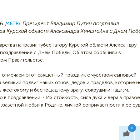
Президент Владимир Путин поздравил
6.
/46ТВ/
.
ра Курской области Александра Хинштейна с Днем Поб
дарства направил губернатору Курской области Александру
 поздравление с Днем Победы. Об этом сообщили в
ом Правительстве.
a отмечаем этот священный праздник с чувством сыновьей
а великий подвиг наших отцов, дедов и прадедов, котoрые н
 жестокому и беспощадному врагу, сокрушили нацизм,
о в поздравлении. - Их стойкость, сила духа и вера в правое
ззаветной любви к Родине, личной сопричастности к ее суд
0