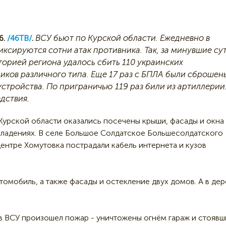
ВСУ бьют по Курской области. Ежедневно в
6.
/46ТВ/
.
иксируются сотни атак противника. Так, за минувшие су
торией региона удалось сбить 110 украинских
иков различного типа. Еще 17 раз с БПЛА были сброшен
устройства. По приграничью 119 раз били из артиллерии
дствия.
Курской области оказались посечены крыши, фасады и окна 
ладениях. В селе Большое Солдатское Большесолдатского
ентре Хомутовка пострадали кабель интернета и кузов
омобиль, а также фасады и остекление двух домов. А в де
в ВСУ произошел пожар - уничтожены огнём гараж и стоявш