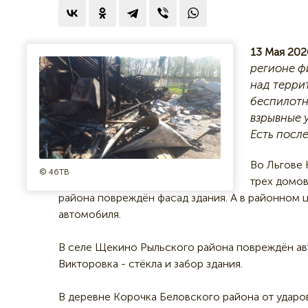
13 Мая 202
регионе ф
над терри
беспилотн
взрывные 
Есть после
Во Льгове 
© 46ТВ
трех домов
района повреждён фасад здания. А в районном ц
автомобиля.
В селе Щекино Рыльского района повреждён авт
Викторовка - стёкла и забор здания.
В деревне Корочка Беловского района от ударо