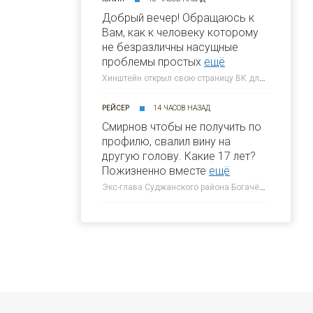
Добрый вечер! Обращаюсь к
Вам, как к человеку которому
не безразличны насущные
проблемы простых
ещё
Хинштейн открыл свою страницу ВК для жалоб курян » 46ТВ Курское Интернет Телевидение
РЕЙСЕР
14 ЧАСОВ НАЗАД
Смирнов чтобы не получить по
профилю, свалил вину на
другую голову. Какие 17 лет?
Пожизненно вместе
ещё
Экс-глава Суджанского района Богачёв раскрыл тайну первого дня вторжения ВСУ » 46ТВ Курское Интернет Телевидение