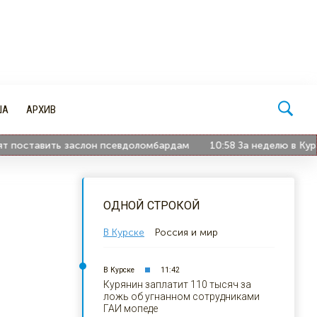
ША
АРХИВ
оставить заслон псевдоломбардам
10:58
За неделю в Курско
ОДНОЙ СТРОКОЙ
В Курске
Россия и мир
В Курске
11:42
Курянин заплатит 110 тысяч за
ложь об угнанном сотрудниками
ГАИ мопеде