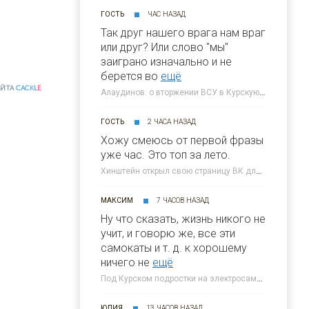
ГОСТЬ
ЧАС НАЗАД
Так друг нашего врага нам враг
или друг? Или слово "мы"
заиграно изначально и не
берется во
ещё
АЙТА
CACKL
E
Алаудинов: о вторжении ВСУ в Курскую область я узнал от гражданских людей » 46ТВ Курское Интернет Телевидение
ГОСТЬ
2 ЧАСА НАЗАД
Хожу смеюсь от первой фразы
уже час. Это топ за лето.
Хинштейн открыл свою страницу ВК для жалоб курян » 46ТВ Курское Интернет Телевидение
МАКСИМ
7 ЧАСОВ НАЗАД
Ну что сказать, жизнь никого не
учит, и говорю же, все эти
самокаты и т. д. к хорошему
ничего не
ещё
Под Курском подростки на электросамокате влетели в иномарку » 46ТВ Курское Интернет Телевидение
ЮЛИЯ
13 ЧАСОВ НАЗАД