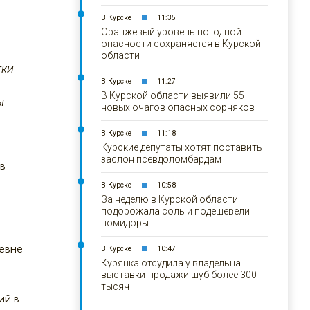
В Курске
11:35
Оранжевый уровень погодной
опасности сохраняется в Курской
области
тки
В Курске
11:27
В Курской области выявили 55
ы
новых очагов опасных сорняков
.
В Курске
11:18
Курские депутаты хотят поставить
заслон псевдоломбардам
в
В Курске
10:58
За неделю в Курской области
подорожала соль и подешевели
помидоры
ревне
В Курске
10:47
Курянка отсудила у владельца
выставки-продажи шуб более 300
тысяч
ий в