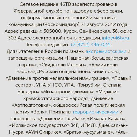
Сетевое издание 46ТВ зарегистрировано в
Федеральной службе по надзору в сфере связи,
информационных технологий и массовых
коммуникаций (Роскомнадзор) 21 августа 2012 года.
Адрес редакции:
305000, Курск, Семёновская, 36, офис
303
Адрес электронной почты редакции:
info@46tv.ru
Телефон редакции:
+7 (4712) 446-024
.
Для читателей: в России признаны
экстремистскими
и
запрещены организации «Национал-большевистская
партия», «Свидетели Иеговы», «Армия воли
народа»,«Русский общенациональный союз»,
«Движение против нелегальной иммиграции», «Правый
сектор», УНА-УНСО, УПА, «Тризуб им. Степана
Бандеры»,«Мизантропик дивижн», «Меджлис
крымскотатарского народа», движение
«Артподготовка», общероссийская политическая
партия «Воля». Признаны
террористическими
и
запрещены: «Движение Талибан», «Имарат Кавказ»,
«Исламское государство» (ИГ, ИГИЛ), Джебхад-ан-
Нусра, «АУМ Синрике», «Братья-мусульмане», «Аль-