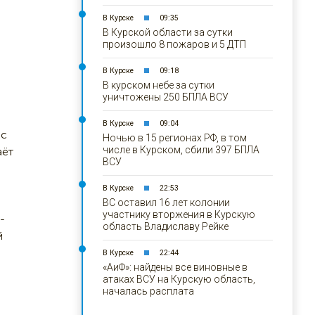
В Курске
09:35
В Курской области за сутки
произошло 8 пожаров и 5 ДТП
а
В Курске
09:18
В курском небе за сутки
уничтожены 250 БПЛА ВСУ
В Курске
09:04
 с
Ночью в 15 регионах РФ, в том
числе в Курском, сбили 397 БПЛА
аёт
ВСУ
В Курске
22:53
ВС оставил 16 лет колонии
участнику вторжения в Курскую
-
область Владиславу Рейке
й
В Курске
22:44
«АиФ»: найдены все виновные в
атаках ВСУ на Курскую область,
началась расплата