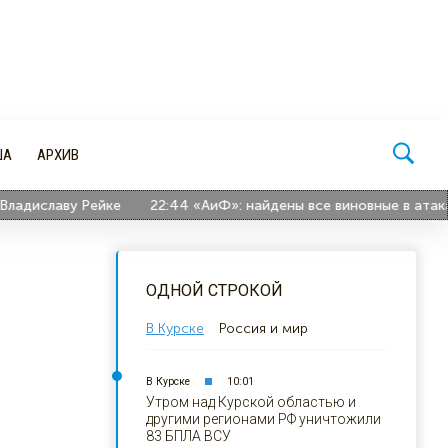
ША
АРХИВ
иславу Рейке
22:44
«АиФ»: найдены все виновные в атаках ВС
ОДНОЙ СТРОКОЙ
В Курске
Россия и мир
В Курске
10:01
Утром над Курской областью и
другими регионами РФ уничтожили
83 БПЛА ВСУ