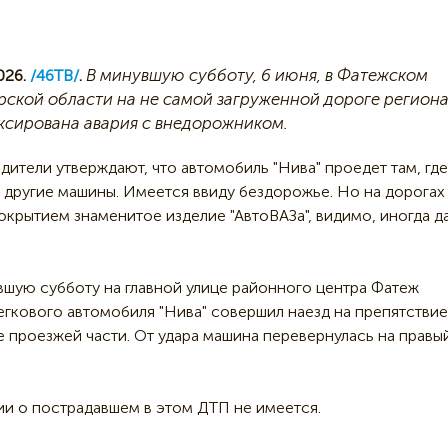
В минувшую субботу, 6 июня, в Фатежском
026.
/46ТВ/
.
рской области на не самой загруженной дороге регион
ксирована авария с внедорожником.
дители утверждают, что автомобиль "Нива" проедет там, где
 другие машины. Имеется ввиду бездорожье. Но на дорогах
крытием знаменитое изделие "АвтоВАЗа", видимо, иногда д
увшую субботу на главной улице районного центра Фатеж
егкового автомобиля "Нива" совершил наезд на препятствие
 проезжей части. От удара машина перевернулась на правы
и о пострадавшем в этом ДТП не имеется.