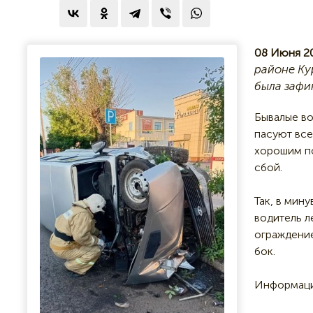
08 Июня 2
районе Ку
была зафи
Бывалые во
пасуют все
хорошим по
сбой.
Так, в мин
водитель л
ограждение
бок.
Информаци