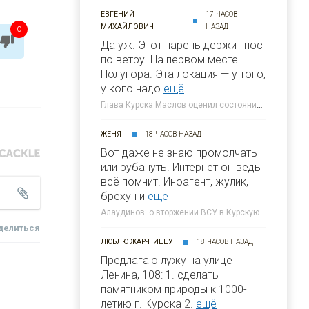
ЕВГЕНИЙ
17 ЧАСОВ
МИХАЙЛОВИЧ
НАЗАД
0
Да уж. Этот парень держит нос
по ветру. На первом месте
Полугора. Этa локация — у того,
у кого надо
ещё
Глава Курска Маслов оценил состояние требующих благоустройства локаций » 46ТВ Курское Интернет Телевидение
ЖЕНЯ
18 ЧАСОВ НАЗАД
Вот даже не знаю промолчать
или рубануть. Интернет он ведь
всё помнит. Иноагент, жулик,
брехун и
ещё
Алаудинов: о вторжении ВСУ в Курскую область я узнал от гражданских людей » 46ТВ Курское Интернет Телевидение
делиться
ЛЮБЛЮ ЖАР-ПИЦЦУ
18 ЧАСОВ НАЗАД
Предлагаю лужу на улице
Ленина, 108: 1. сделать
памятником природы к 1000-
летию г. Курска 2.
ещё