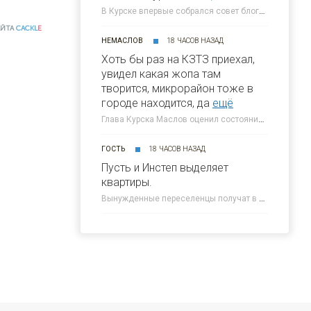
В Курске впервые собрался совет блогеров при главе города » 46ТВ Курское Интернет Телевидение
АЙТА
CACKL
E
НЕМАСЛОВ
18 ЧАСОВ НАЗАД
Хоть бы раз на КЗТЗ приехал,
увидел какая жопа там
творится, микрорайон тоже в
городе находится, да
ещё
Глава Курска Маслов оценил состояние требующих благоустройства локаций » 46ТВ Курское Интернет Телевидение
ГОСТЬ
18 ЧАСОВ НАЗАД
Пусть и Инстеп выделяет
квартиры.
Вынужденные переселенцы получат в Курске около 300 квартир от КПД » 46ТВ Курское Интернет Телевидение