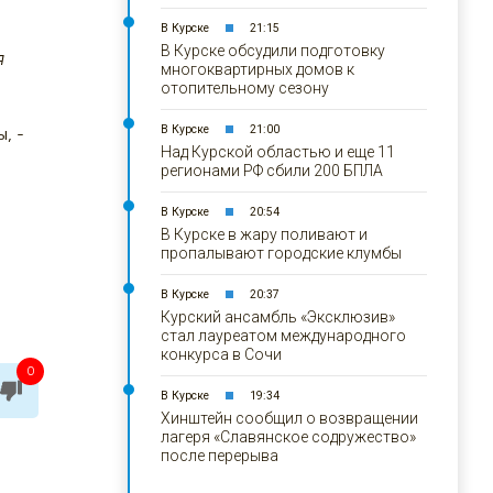
В Курске
21:15
В Курске обсудили подготовку
я
многоквартирных домов к
отопительному сезону
В Курске
21:00
, -
Над Курской областью и еще 11
регионами РФ сбили 200 БПЛА
В Курске
20:54
В Курске в жару поливают и
пропалывают городские клумбы
В Курске
20:37
Курский ансамбль «Эксклюзив»
стал лауреатом международного
конкурса в Сочи
0
В Курске
19:34
Хинштейн сообщил о возвращении
лагеря «Славянское содружество»
после перерыва