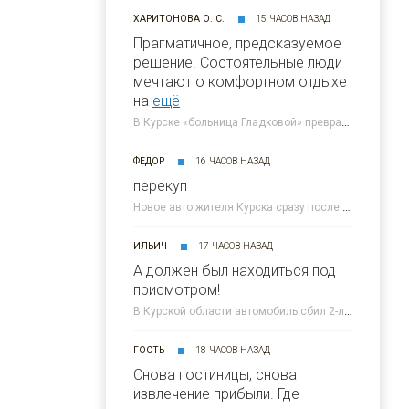
ХАРИТОНОВА О. С.
15 ЧАСОВ НАЗАД
Прагматичное, предсказуемое
решение. Состоятельные люди
мечтают о комфортном отдыхе
на
ещё
В Курске «больница Гладковой» превратится в отель 4* к 2030 году » 46ТВ Курское Интернет Телевидение
ФЕДОР
16 ЧАСОВ НАЗАД
перекуп
Новое авто жителя Курска сразу после покупки попало под атаку ВСУ » 46ТВ Курское Интернет Телевидение
ИЛЬИЧ
17 ЧАСОВ НАЗАД
А должен был находиться под
присмотром!
В Курской области автомобиль сбил 2-летнего малыша » 46ТВ Курское Интернет Телевидение
ГОСТЬ
18 ЧАСОВ НАЗАД
Снова гостиницы, снова
извлечение прибыли. Где