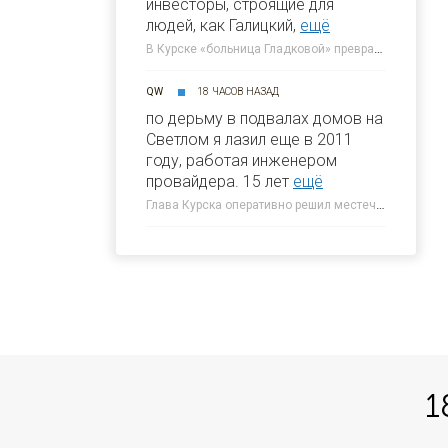
инвесторы, строящие для
людей, как Галицкий,
ещё
В Курске «больница Гладковой» превратится в отель 4* к 2030 году » 46ТВ Курское Интернет Телевидение
QW
18 ЧАСОВ НАЗАД
по дерьму в подвалах домов на
Светлом я лазил еще в 2011
году, работая инженером
провайдера. 15 лет
ещё
Глава Курска оперативно решил местечковую проблему » 46ТВ Курское Интернет Телевидение
1