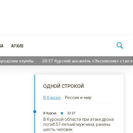
ША
АРХИВ
ские клумбы
20:37
Курский ансамбль «Эксклюзив» стал лауре
ОДНОЙ СТРОКОЙ
В Курске
Россия и мир
В Курске
22:27
В Курской области при атаке дрона
погиб 57-летний мужчина, ранены
шесть человек