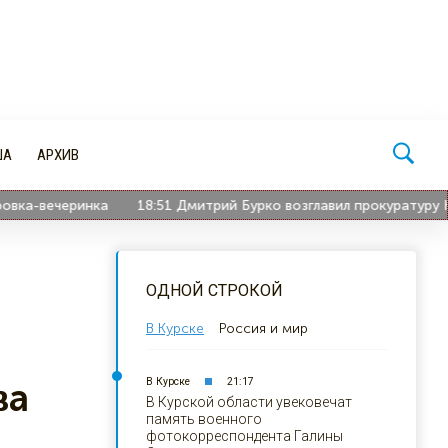
ША
АРХИВ
ка-вечеринка
18:51
Дмитрий Бурко возглавил прокуратуру Кур
ОДНОЙ СТРОКОЙ
В Курске
Россия и мир
В Курске
21:17
ва
В Курской области увековечат
память военного
фотокорреспондента Галины