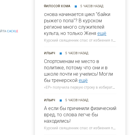
ФИЛОСОФ ХОМА
5 ЧАСОВ НАЗАД
снова начинается цикл "байки
рыжего попа"? В курском
регионе много служителей
АЙТА
CACKL
E
культа, но только Женя
ещё
Курский священник спас от избиения переодетого бабушкой ВСУшника » 46ТВ Курское Интернет Телевидение
ИЛЬИЧ
5 ЧАСОВ НАЗАД
Спортсменам не место в
политике, потому что они и в
школе почти не учились! Могли
бы тренерской
ещё
«ЕР» получила первую строку в избирательном бюллетене на выборах в Госдуму » 46ТВ Курское Интернет Телевидение
ИЛЬИЧ
5 ЧАСОВ НАЗАД
А если бы причинили физический
вред, то слова легче бы
находились!
Курский священник спас от избиения переодетого бабушкой ВСУшника » 46ТВ Курское Интернет Телевидение