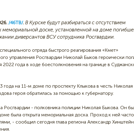
В Курске будут разбираться с отсутствием
26.
/46ТВ/
.
к мемориальной доске, установленной на доме погибше
жании диверсантов ВСУ сотрудника Росгвардии.
специального отряда быстрого реагирования «Кмет»
ого управления Росгвардии Николай Быков героически пог
я 2022 года в ходе боестолкновения на границе в Суджанс
3 года на 11-м доме по проспекту Клыкова в честь Николая
вдова героя обратилась за помощью к губернатору.
ка Росгвардии - полковника полиции Николая Быкова. Он бы
оме была открыта мемориальная доска. Проход к ней часто
ями, - сообщил сегодня глава региона Александр Хинштейн.
ения.