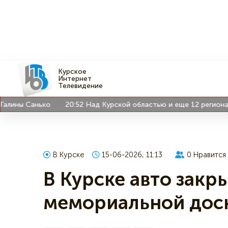
Курское
Интернет
Телевидение
ины Санько
20:52
Над Курской областью и еще 12 регионами
В Курске
15-06-2026, 11:13
0
Нравится
В Курске авто закр
мемориальной доск