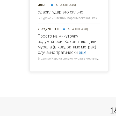
ИЛЬИЧ
6 ЧАСОВ НАЗАД
Ударил удар это сильно!
В Курске 25-летний парень показал, как нанес смертельный удар юноше » 46ТВ Курское Интернет Телевидение
Я БУДУ ЧЕСТНО
6 ЧАСОВ НАЗАД
Просто на минуточку
задумайтесь. Какова площадь
мурала (в квадратных метрах)
случайно трагически
ещё
В центре Курска рисуют мурал в честь погибшего 5-летнего Толи » 46ТВ Курское Интернет Телевидение
1