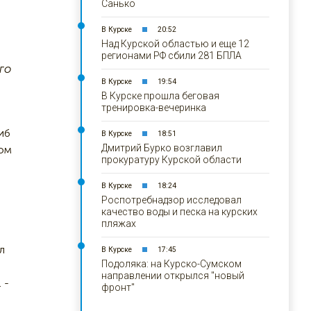
Санько
В Курске
20:52
Над Курской областью и еще 12
регионами РФ сбили 281 БПЛА
го
В Курске
19:54
В Курске прошла беговая
тренировка-вечеринка
иб
В Курске
18:51
Дмитрий Бурко возглавил
ком
прокуратуру Курской области
В Курске
18:24
Роспотребнадзор исследовал
качество воды и песка на курских
пляжах
л
В Курске
17:45
Подоляка: на Курско-Сумском
направлении открылся "новый
 -
фронт"