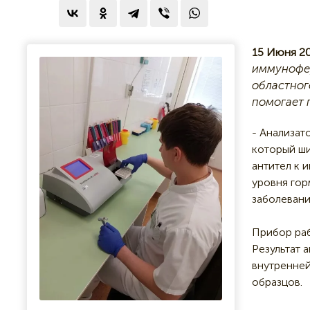
15 Июня 20
иммунофер
областног
помогает 
- Анализат
который ши
антител к 
уровня гор
заболевани
Прибор раб
Результат 
внутренней
образцов.