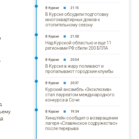
В Курске
21:15
В Курске обсудили подготовку
многоквартирных домов к
отопительному сезону
В Курске
21:00
р
Над Курской областью и еще 11
регионами РФ сбили 200 БПЛА
,
В Курске
20:54
В Курске в жару поливают и
пропалывают городские клумбы
В Курске
20:37
Курский ансамбль «Эксклюзив»
стал лауреатом международного
конкурса в Сочи
.
бъему
В Курске
19:34
Хинштейн сообщил о возвращении
ий
лагеря «Славянское содружество»
после перерыва