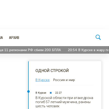
ША
АРХИВ
1 регионами РФ сбили 200 БПЛА
20:54
В Курске в жару полив
ОДНОЙ СТРОКОЙ
В Курске
Россия и мир
В Курске
22:27
В Курской области при атаке дрона
погиб 57-летний мужчина, ранены
шесть человек