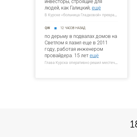
инвесторы, строящие для
людей, как Галицкий,
ещё
В Курске «больница Гладковой» превратится в отель 4* к 2030 году » 46ТВ Курское Интернет Телевидение
QW
12 ЧАСОВ НАЗАД
по дерьму в подвалах домов на
Светлом я лазил еще в 2011
году, работая инженером
провайдера. 15 лет
ещё
Глава Курска оперативно решил местечковую проблему » 46ТВ Курское Интернет Телевидение
1