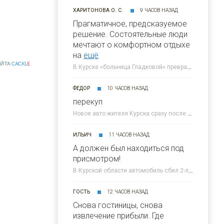
ХАРИТОНОВА О. С.
9 ЧАСОВ НАЗАД
Прагматичное, предсказуемое
решение. Состоятельные люди
мечтают о комфортном отдыхе
на
ещё
АЙТА
CACKL
E
В Курске «больница Гладковой» превратится в отель 4* к 2030 году » 46ТВ Курское Интернет Телевидение
ФЕДОР
10 ЧАСОВ НАЗАД
перекуп
Новое авто жителя Курска сразу после покупки попало под атаку ВСУ » 46ТВ Курское Интернет Телевидение
ИЛЬИЧ
11 ЧАСОВ НАЗАД
А должен был находиться под
присмотром!
В Курской области автомобиль сбил 2-летнего малыша » 46ТВ Курское Интернет Телевидение
ГОСТЬ
12 ЧАСОВ НАЗАД
Снова гостиницы, снова
извлечение прибыли. Где