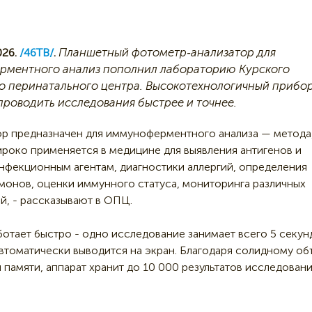
Планшетный фотометр‑анализатор для
26.
/46ТВ/
.
ментного анализ пополнил лабораторию Курского
о перинатального центра. Высокотехнологичный прибо
проводить исследования быстрее и точнее.
ор предназначен для иммуноферментного анализа — метода
роко применяется в медицине для выявления антигенов и
инфекционным агентам, диагностики аллергий, определения
монов, оценки иммунного статуса, мониторинга различных
й, - рассказывают в ОПЦ.
отает быстро - одно исследование занимает всего 5 секунд
автоматически выводится на экран. Благодаря солидному о
 памяти, аппарат хранит до 10 000 результатов исследован