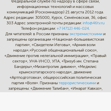
Федеральной службе по надзору в сфере связи,
информационных технологий и массовых
коммуникаций (Роскомнадзор) 21 августа 2012 года.
Адрес редакции:
305000, Курск, Семёновская, 36, офис
303
Адрес электронной почты редакции:
info@46tv.ru
Телефон редакции:
+7 (4712) 446-024
.
Для читателей: в России признаны
экстремистскими
и
запрещены организации «Национал-большевистская
партия», «Свидетели Иеговы», «Армия воли
народа»,«Русский общенациональный союз»,
«Движение против нелегальной иммиграции», «Правый
сектор», УНА-УНСО, УПА, «Тризуб им. Степана
Бандеры»,«Мизантропик дивижн», «Меджлис
крымскотатарского народа», движение
«Артподготовка», общероссийская политическая
партия «Воля». Признаны
террористическими
и
запрещены: «Движение Талибан», «Имарат Кавказ»,
«Исламское государство» (ИГ, ИГИЛ), Джебхад-ан-
Нусра, «АУМ Синрике», «Братья-мусульмане», «Аль-
Каида в странах исламского Магриба».