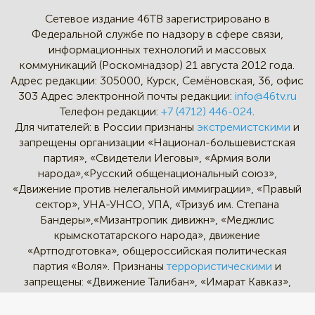
Сетевое издание 46ТВ зарегистрировано в
Федеральной службе по надзору в сфере связи,
информационных технологий и массовых
коммуникаций (Роскомнадзор) 21 августа 2012 года.
Адрес редакции:
305000, Курск, Семёновская, 36, офис
303
Адрес электронной почты редакции:
info@46tv.ru
Телефон редакции:
+7 (4712) 446-024
.
Для читателей: в России признаны
экстремистскими
и
запрещены организации «Национал-большевистская
партия», «Свидетели Иеговы», «Армия воли
народа»,«Русский общенациональный союз»,
«Движение против нелегальной иммиграции», «Правый
сектор», УНА-УНСО, УПА, «Тризуб им. Степана
Бандеры»,«Мизантропик дивижн», «Меджлис
крымскотатарского народа», движение
«Артподготовка», общероссийская политическая
партия «Воля». Признаны
террористическими
и
запрещены: «Движение Талибан», «Имарат Кавказ»,
«Исламское государство» (ИГ, ИГИЛ), Джебхад-ан-
Нусра, «АУМ Синрике», «Братья-мусульмане», «Аль-