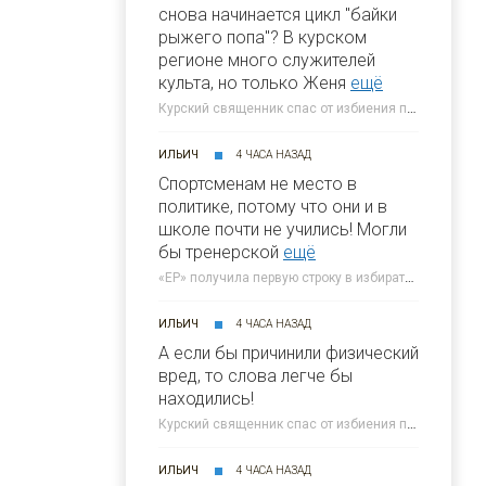
снова начинается цикл "байки
рыжего попа"? В курском
регионе много служителей
культа, но только Женя
ещё
Курский священник спас от избиения переодетого бабушкой ВСУшника » 46ТВ Курское Интернет Телевидение
ИЛЬИЧ
4 ЧАСА НАЗАД
Спортсменам не место в
политике, потому что они и в
школе почти не учились! Могли
бы тренерской
ещё
«ЕР» получила первую строку в избирательном бюллетене на выборах в Госдуму » 46ТВ Курское Интернет Телевидение
ИЛЬИЧ
4 ЧАСА НАЗАД
А если бы причинили физический
вред, то слова легче бы
находились!
Курский священник спас от избиения переодетого бабушкой ВСУшника » 46ТВ Курское Интернет Телевидение
ИЛЬИЧ
4 ЧАСА НАЗАД