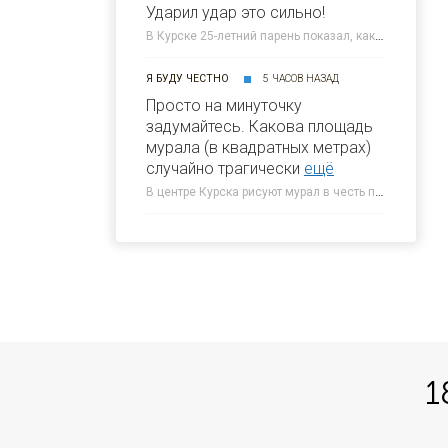
Ударил удар это сильно!
В Курске 25-летний парень показал, как нанес смертельный удар юноше » 46ТВ Курское Интернет Телевидение
Я БУДУ ЧЕСТНО
5 ЧАСОВ НАЗАД
Просто на минуточку
задумайтесь. Какова площадь
мурала (в квадратных метрах)
случайно трагически
ещё
В центре Курска рисуют мурал в честь погибшего 5-летнего Толи » 46ТВ Курское Интернет Телевидение
1