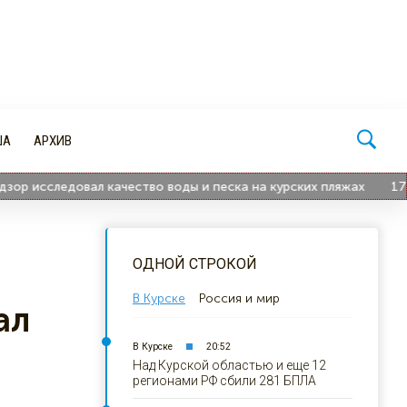
ША
АРХИВ
исследовал качество воды и песка на курских пляжах
17:45
ОДНОЙ СТРОКОЙ
В Курске
Россия и мир
ал
В Курске
20:52
Над Курской областью и еще 12
регионами РФ сбили 281 БПЛА