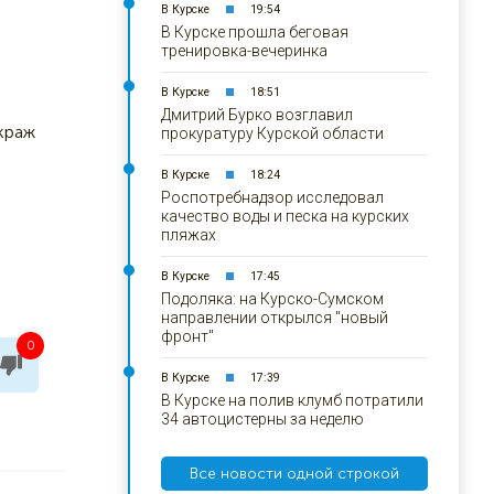
В Курске
19:54
В Курске прошла беговая
тренировка-вечеринка
В Курске
18:51
Дмитрий Бурко возглавил
краж
прокуратуру Курской области
В Курске
18:24
Роспотребнадзор исследовал
качество воды и песка на курских
пляжах
В Курске
17:45
Подоляка: на Курско-Сумском
направлении открылся "новый
фронт"
0
В Курске
17:39
В Курске на полив клумб потратили
34 автоцистерны за неделю
Все новости одной строкой