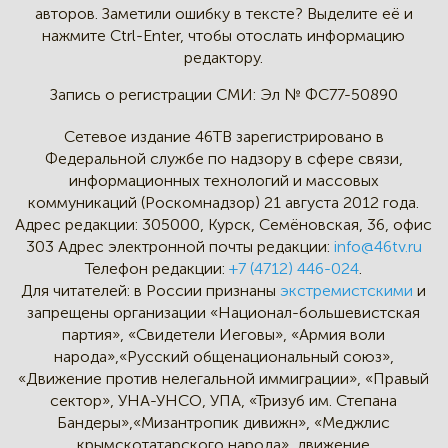
авторов.
Заметили ошибку в тексте?
Выделите её и
нажмите Ctrl-Enter,
чтобы отослать информацию
редактору.
Запись о регистрации СМИ:
Эл № ФС77-50890
Сетевое издание 46ТВ зарегистрировано в
Федеральной службе по надзору в сфере связи,
информационных технологий и массовых
коммуникаций (Роскомнадзор) 21 августа 2012 года.
Адрес редакции:
305000, Курск, Семёновская, 36, офис
303
Адрес электронной почты редакции:
info@46tv.ru
Телефон редакции:
+7 (4712) 446-024
.
Для читателей: в России признаны
экстремистскими
и
запрещены организации «Национал-большевистская
партия», «Свидетели Иеговы», «Армия воли
народа»,«Русский общенациональный союз»,
«Движение против нелегальной иммиграции», «Правый
сектор», УНА-УНСО, УПА, «Тризуб им. Степана
Бандеры»,«Мизантропик дивижн», «Меджлис
крымскотатарского народа», движение