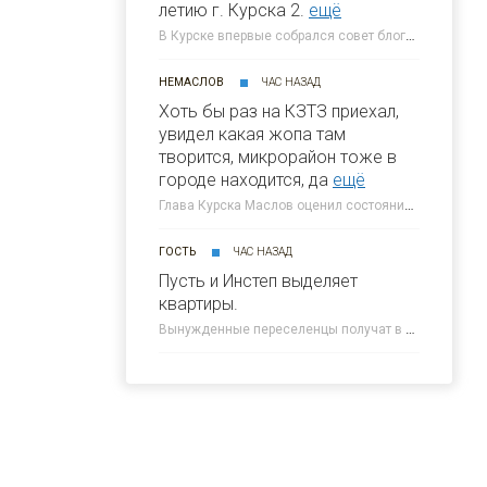
летию г. Курска 2.
ещё
В Курске впервые собрался совет блогеров при главе города » 46ТВ Курское Интернет Телевидение
НЕМАСЛОВ
ЧАС НАЗАД
Хоть бы раз на КЗТЗ приехал,
увидел какая жопа там
творится, микрорайон тоже в
городе находится, да
ещё
Глава Курска Маслов оценил состояние требующих благоустройства локаций » 46ТВ Курское Интернет Телевидение
ГОСТЬ
ЧАС НАЗАД
Пусть и Инстеп выделяет
квартиры.
Вынужденные переселенцы получат в Курске около 300 квартир от КПД » 46ТВ Курское Интернет Телевидение