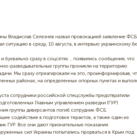
ны Владислав Селезнев назвал провокацией заявление ФСБ
л ситуацию в среду, 10 августа, в интервью украинскому б
, и буквально сразу в соцсетях ... появились сообщения, что
онно-разведывательные группы проникли на территорию
дачи. Мы сразу отреагировали на это, проинформировав, ч
ленных районах, на определенных опорных пунктах и выпол
вгуста сотрудники российской спецслужбы предотвратили
одготовленных Главным управлением разведки (ГУР)
ния группы диверсантов погиб сотрудник ФСБ.
шие содействие в подготовке терактов, а также один из
ик ГУР. Все они дают признательные показания.
руженных сил Украины попытались прорваться в Крым под