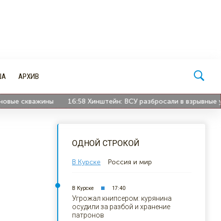
ША
АРХИВ
е скважины
16:58
Хинштейн: ВСУ разбросали в взрывные устро
ОДНОЙ СТРОКОЙ
В Курске
Россия и мир
В Курске
17:40
Угрожал книпсером: курянина
осудили за разбой и хранение
патронов