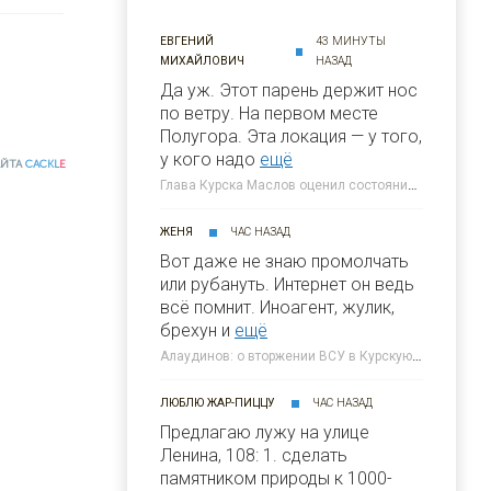
ЕВГЕНИЙ
43 МИНУТЫ
МИХАЙЛОВИЧ
НАЗАД
Да уж. Этот парень держит нос
по ветру. На первом месте
Полугора. Этa локация — у того,
у кого надо
ещё
АЙТА
CACKL
E
Глава Курска Маслов оценил состояние требующих благоустройства локаций » 46ТВ Курское Интернет Телевидение
ЖЕНЯ
ЧАС НАЗАД
Вот даже не знаю промолчать
или рубануть. Интернет он ведь
всё помнит. Иноагент, жулик,
брехун и
ещё
Алаудинов: о вторжении ВСУ в Курскую область я узнал от гражданских людей » 46ТВ Курское Интернет Телевидение
ЛЮБЛЮ ЖАР-ПИЦЦУ
ЧАС НАЗАД
Предлагаю лужу на улице
Ленина, 108: 1. сделать
памятником природы к 1000-