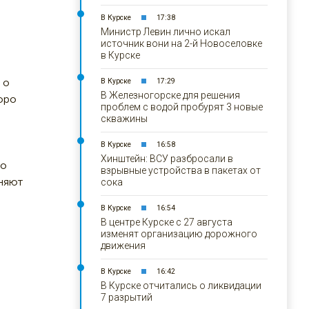
В Курске
17:38
Министр Левин лично искал
источник вони на 2-й Новоселовке
в Курске
 о
В Курске
17:29
В Железногорске для решения
юро
проблем с водой пробурят 3 новые
скважины
В Курске
16:58
Хинштейн: ВСУ разбросали в
то
взрывные устройства в пакетах от
няют
сока
В Курске
16:54
В центре Курске с 27 августа
изменят организацию дорожного
движения
В Курске
16:42
В Курске отчитались о ликвидации
7 разрытий