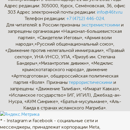
Адрес редакции:
305000, Курск, Семёновская, 36, офис
303
Адрес электронной почты редакции:
info@46tv.ru
Телефон редакции:
+7 (4712) 446-024
.
Для читателей: в России признаны
экстремистскими
и
запрещены организации «Национал-большевистская
партия», «Свидетели Иеговы», «Армия воли
народа»,«Русский общенациональный союз»,
«Движение против нелегальной иммиграции», «Правый
сектор», УНА-УНСО, УПА, «Тризуб им. Степана
Бандеры»,«Мизантропик дивижн», «Меджлис
крымскотатарского народа», движение
«Артподготовка», общероссийская политическая
партия «Воля». Признаны
террористическими
и
запрещены: «Движение Талибан», «Имарат Кавказ»,
«Исламское государство» (ИГ, ИГИЛ), Джебхад-ан-
Нусра, «АУМ Синрике», «Братья-мусульмане», «Аль-
Каида в странах исламского Магриба».
* - Instagram и Facebook - социальные сети и
мессенджеры, принадлежат корпорации Meta,