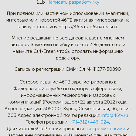
1.1b
Написать разработчику
При полном или частичном
использовании аналитики,
интервью
или новостей 46TB активная
гиперссылка на
главную страницу
https://46tv.ru обязательна.
Мнение редакции не всегда
совпадает с мнением
авторов.
Заметили ошибку в тексте?
Выделите её и
нажмите Ctrl-Enter,
чтобы отослать информацию
редактору.
Запись о регистрации СМИ:
Эл № ФС77-50890
Сетевое издание 46ТВ зарегистрировано в
Федеральной службе по надзору в сфере связи,
информационных технологий и массовых
коммуникаций (Роскомнадзор) 21 августа 2012 года.
Адрес редакции:
305000, Курск, Семёновская, 36, офис
303
Адрес электронной почты редакции:
info@46tv.ru
Телефон редакции:
+7 (4712) 446-024
.
Для читателей: в России признаны
экстремистскими
и
запрещены организации «Национал-большевистская