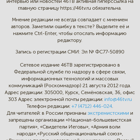
интервью
или новостей 46TB активная
гиперссылка на
главную страницу
https://46tv.ru обязательна.
Мнение редакции не всегда
совпадает с мнением
авторов.
Заметили ошибку в тексте?
Выделите её и
нажмите Ctrl-Enter,
чтобы отослать информацию
редактору.
Запись о регистрации СМИ:
Эл № ФС77-50890
Сетевое издание 46ТВ зарегистрировано в
Федеральной службе по надзору в сфере связи,
информационных технологий и массовых
коммуникаций (Роскомнадзор) 21 августа 2012 года.
Адрес редакции:
305000, Курск, Семёновская, 36, офис
303
Адрес электронной почты редакции:
info@46tv.ru
Телефон редакции:
+7 (4712) 446-024
.
Для читателей: в России признаны
экстремистскими
и
запрещены организации «Национал-большевистская
партия», «Свидетели Иеговы», «Армия воли
народа»,«Русский общенациональный союз»,