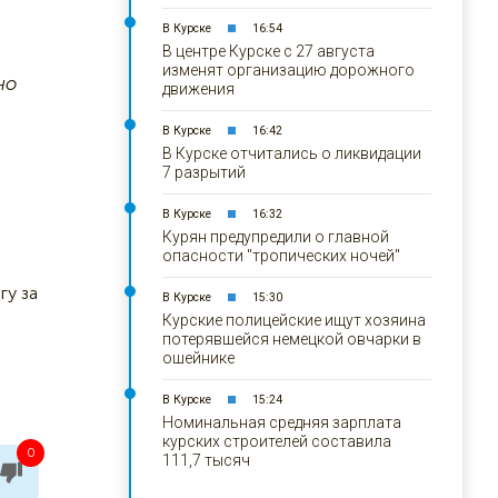
В Курске
16:54
В центре Курске с 27 августа
изменят организацию дорожного
но
движения
В Курске
16:42
В Курске отчитались о ликвидации
7 разрытий
В Курске
16:32
Курян предупредили о главной
опасности "тропических ночей"
гу за
В Курске
15:30
Курские полицейские ищут хозяина
потерявшейся немецкой овчарки в
ошейнике
В Курске
15:24
Номинальная средняя зарплата
курских строителей составила
0
111,7 тысяч