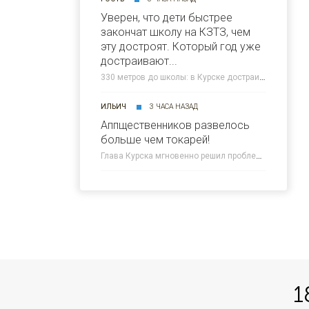
Уверен, что дети быстрее
закончат школу на КЗТЗ, чем
эту достроят. Который год уже
достраивают...
330 метров до школы: в Курске достраивают новую дорогу на Плевицкой » 46ТВ Курское Интернет Телевидение
ИЛЬИЧ
3 ЧАСА НАЗАД
Аппщественников развелось
больше чем токарей!
Глава Курска мгновенно решил проблему мусора на дороге » 46ТВ Курское Интернет Телевидение
1