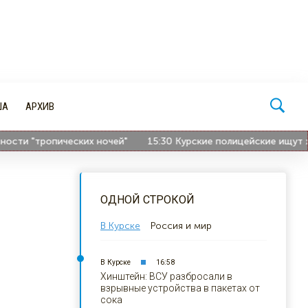
ША
АРХИВ
и "тропических ночей"
15:30
Курские полицейские ищут хозя
ОДНОЙ СТРОКОЙ
В Курске
Россия и мир
В Курске
16:58
Хинштейн: ВСУ разбросали в
взрывные устройства в пакетах от
сока