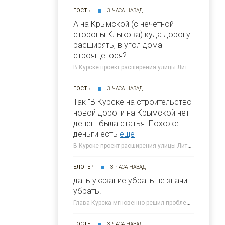
ГОСТЬ
3 ЧАСА НАЗАД
А на Крымской (с нечетной
стороны Клыкова) куда дорогу
расширять, в угол дома
строящегося?
В Курске проект расширения улицы Литовской "положили в стол" » 46ТВ Курское Интернет Телевидение
ГОСТЬ
3 ЧАСА НАЗАД
Так "В Курске на строительство
новой дороги на Крымской нет
денег" была статья. Похоже
деньги есть
ещё
В Курске проект расширения улицы Литовской "положили в стол" » 46ТВ Курское Интернет Телевидение
БЛОГЕР
3 ЧАСА НАЗАД
дать указание убрать не значит
убрать.
Глава Курска мгновенно решил проблему мусора на дороге » 46ТВ Курское Интернет Телевидение
ГОСТЬ
3 ЧАСА НАЗАД