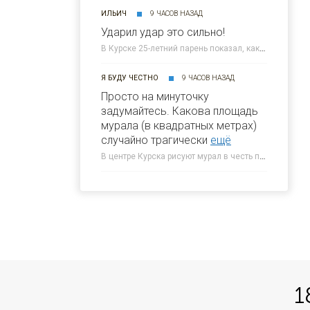
ИЛЬИЧ
9 ЧАСОВ НАЗАД
Ударил удар это сильно!
В Курске 25-летний парень показал, как нанес смертельный удар юноше » 46ТВ Курское Интернет Телевидение
Я БУДУ ЧЕСТНО
9 ЧАСОВ НАЗАД
Просто на минуточку
задумайтесь. Какова площадь
мурала (в квадратных метрах)
случайно трагически
ещё
В центре Курска рисуют мурал в честь погибшего 5-летнего Толи » 46ТВ Курское Интернет Телевидение
1