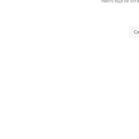
Никто ещё не ост
Сл