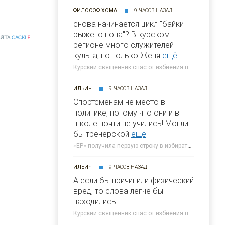
ФИЛОСОФ ХОМА
9 ЧАСОВ НАЗАД
снова начинается цикл "байки
рыжего попа"? В курском
АЙТА
CACKL
E
регионе много служителей
культа, но только Женя
ещё
Курский священник спас от избиения переодетого бабушкой ВСУшника » 46ТВ Курское Интернет Телевидение
ИЛЬИЧ
9 ЧАСОВ НАЗАД
Спортсменам не место в
политике, потому что они и в
школе почти не учились! Могли
бы тренерской
ещё
«ЕР» получила первую строку в избирательном бюллетене на выборах в Госдуму » 46ТВ Курское Интернет Телевидение
ИЛЬИЧ
9 ЧАСОВ НАЗАД
А если бы причинили физический
вред, то слова легче бы
находились!
Курский священник спас от избиения переодетого бабушкой ВСУшника » 46ТВ Курское Интернет Телевидение