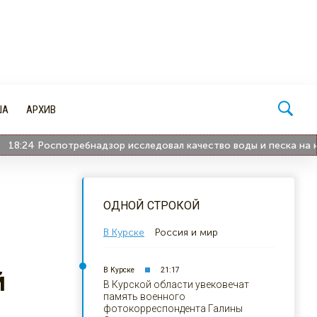
ША
АРХИВ
:24
Роспотребнадзор исследовал качество воды и песка на курс
ОДНОЙ СТРОКОЙ
В Курске
Россия и мир
В Курске
21:17
й
В Курской области увековечат
память военного
фотокорреспондента Галины