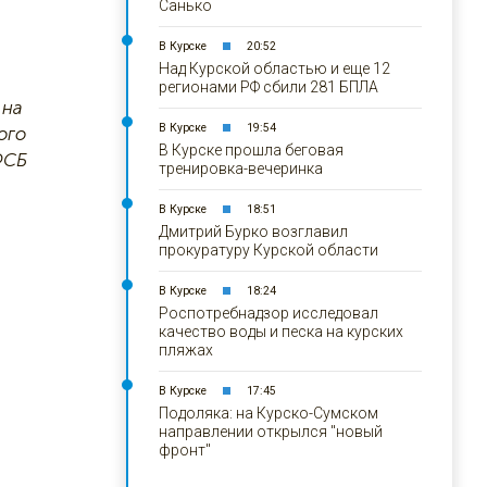
Санько
В Курске
20:52
Над Курской областью и еще 12
регионами РФ сбили 281 БПЛА
 на
В Курске
19:54
ого
В Курске прошла беговая
ФСБ
тренировка-вечеринка
В Курске
18:51
Дмитрий Бурко возглавил
прокуратуру Курской области
В Курске
18:24
Роспотребнадзор исследовал
качество воды и песка на курских
пляжах
В Курске
17:45
Подоляка: на Курско-Сумском
направлении открылся "новый
фронт"