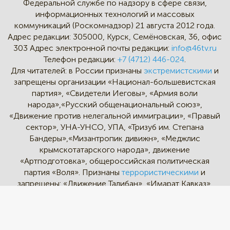
Федеральной службе по надзору в сфере связи,
информационных технологий и массовых
коммуникаций (Роскомнадзор) 21 августа 2012 года.
Адрес редакции:
305000, Курск, Семёновская, 36, офис
303
Адрес электронной почты редакции:
info@46tv.ru
Телефон редакции:
+7 (4712) 446-024
.
Для читателей: в России признаны
экстремистскими
и
запрещены организации «Национал-большевистская
партия», «Свидетели Иеговы», «Армия воли
народа»,«Русский общенациональный союз»,
«Движение против нелегальной иммиграции», «Правый
сектор», УНА-УНСО, УПА, «Тризуб им. Степана
Бандеры»,«Мизантропик дивижн», «Меджлис
крымскотатарского народа», движение
«Артподготовка», общероссийская политическая
партия «Воля». Признаны
террористическими
и
запрещены: «Движение Талибан», «Имарат Кавказ»,
«Исламское государство» (ИГ, ИГИЛ), Джебхад-ан-
Нусра, «АУМ Синрике», «Братья-мусульмане», «Аль-
Каида в странах исламского Магриба».