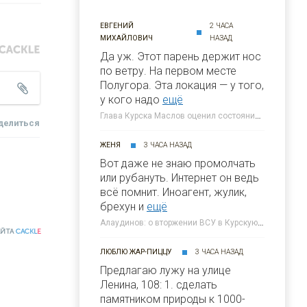
ЕВГЕНИЙ
2 ЧАСА
МИХАЙЛОВИЧ
НАЗАД
Да уж. Этот парень держит нос
по ветру. На первом месте
Полугора. Этa локация — у того,
у кого надо
ещё
Глава Курска Маслов оценил состояние требующих благоустройства локаций » 46ТВ Курское Интернет Телевидение
делиться
ЖЕНЯ
3 ЧАСА НАЗАД
Вот даже не знаю промолчать
или рубануть. Интернет он ведь
всё помнит. Иноагент, жулик,
брехун и
ещё
Алаудинов: о вторжении ВСУ в Курскую область я узнал от гражданских людей » 46ТВ Курское Интернет Телевидение
АЙТА
CACKL
E
ЛЮБЛЮ ЖАР-ПИЦЦУ
3 ЧАСА НАЗАД
Предлагаю лужу на улице
Ленина, 108: 1. сделать
памятником природы к 1000-