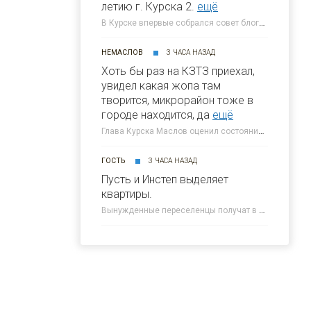
летию г. Курска 2.
ещё
В Курске впервые собрался совет блогеров при главе города » 46ТВ Курское Интернет Телевидение
НЕМАСЛОВ
3 ЧАСА НАЗАД
Хоть бы раз на КЗТЗ приехал,
увидел какая жопа там
творится, микрорайон тоже в
городе находится, да
ещё
Глава Курска Маслов оценил состояние требующих благоустройства локаций » 46ТВ Курское Интернет Телевидение
ГОСТЬ
3 ЧАСА НАЗАД
Пусть и Инстеп выделяет
квартиры.
Вынужденные переселенцы получат в Курске около 300 квартир от КПД » 46ТВ Курское Интернет Телевидение