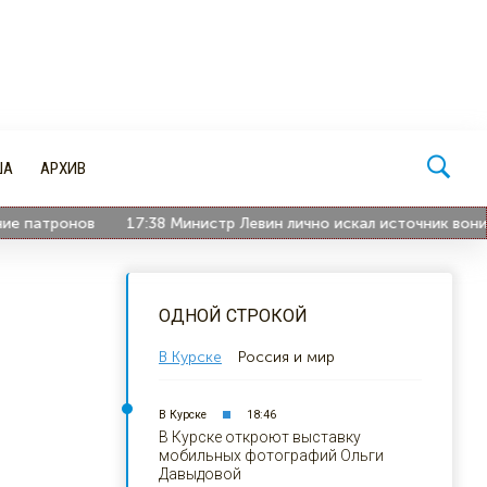
ША
АРХИВ
атронов
17:38
Министр Левин лично искал источник вони на 2
ОДНОЙ СТРОКОЙ
В Курске
Россия и мир
В Курске
18:46
В Курске откроют выставку
мобильных фотографий Ольги
Давыдовой