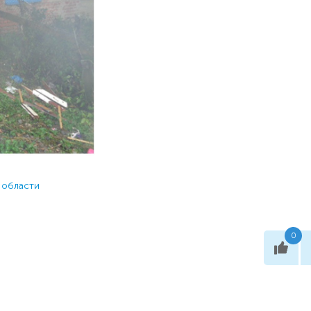
 области
0