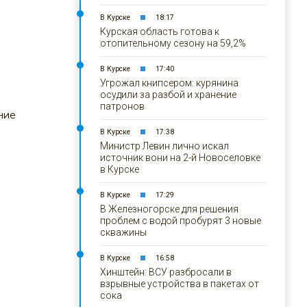
В Курске
18:17
Курская область готова к
отопительному сезону на 59,2%
В Курске
17:40
Угрожал книпсером: курянина
осудили за разбой и хранение
патронов
ние
В Курске
17:38
Министр Левин лично искал
источник вони на 2-й Новоселовке
в Курске
В Курске
17:29
В Железногорске для решения
проблем с водой пробурят 3 новые
скважины
В Курске
16:58
Хинштейн: ВСУ разбросали в
взрывные устройства в пакетах от
сока