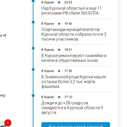
В Курске
20:53
Над Курской областью и еще 11
регионами РФ сбили 360 БПЛА
В Курске
19:43
Спартакиада муниципалитетов
ы и
Курской области собрала почти 2
тысячи участников
В Курске
18:21
В Курске ремонтируют скамейки и
качели в общественных зонах
В Курске
17:43
В Знаменской роще Курска нашли
останки более 3,2 тыс жертв
фашизма
ону
В Курске
17:10
Дожди и до +28 градусов
ожидаются в Курской области 9
августа
0
Все новости одной строкой