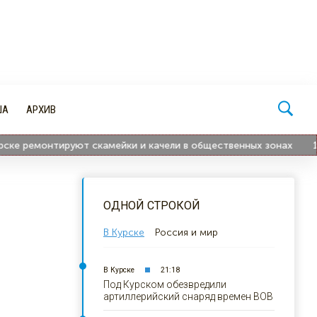
ША
АРХИВ
 ремонтируют скамейки и качели в общественных зонах
17:4
ОДНОЙ СТРОКОЙ
В Курске
Россия и мир
В Курске
21:18
Под Курском обезвредили
артиллерийский снаряд времен ВОВ