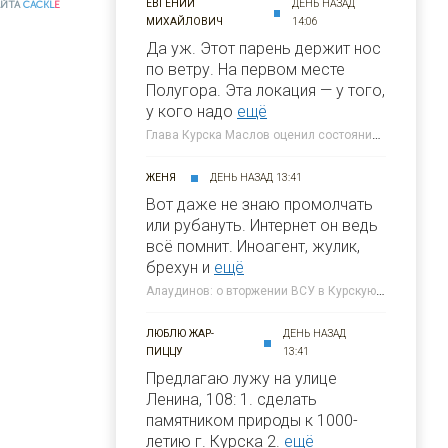
ЕВГЕНИЙ
ДЕНЬ НАЗАД
АЙТА
CACKL
E
МИХАЙЛОВИЧ
14:06
Да уж. Этот парень держит нос
по ветру. На первом месте
Полугора. Этa локация — у того,
у кого надо
ещё
Глава Курска Маслов оценил состояние требующих благоустройства локаций » 46ТВ Курское Интернет Телевидение
ЖЕНЯ
ДЕНЬ НАЗАД 13:41
Вот даже не знаю промолчать
или рубануть. Интернет он ведь
всё помнит. Иноагент, жулик,
брехун и
ещё
Алаудинов: о вторжении ВСУ в Курскую область я узнал от гражданских людей » 46ТВ Курское Интернет Телевидение
ЛЮБЛЮ ЖАР-
ДЕНЬ НАЗАД
ПИЦЦУ
13:41
Предлагаю лужу на улице
Ленина, 108: 1. сделать
памятником природы к 1000-
летию г. Курска 2.
ещё