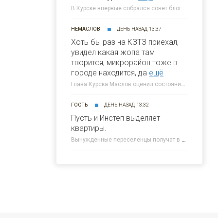
В Курске впервые собрался совет блогеров при главе города » 46ТВ Курское Интернет Телевидение
НЕМАСЛОВ
ДЕНЬ НАЗАД 13:37
Хоть бы раз на КЗТЗ приехал,
увидел какая жопа там
творится, микрорайон тоже в
городе находится, да
ещё
Глава Курска Маслов оценил состояние требующих благоустройства локаций » 46ТВ Курское Интернет Телевидение
ГОСТЬ
ДЕНЬ НАЗАД 13:32
Пусть и Инстеп выделяет
квартиры.
Вынужденные переселенцы получат в Курске около 300 квартир от КПД » 46ТВ Курское Интернет Телевидение