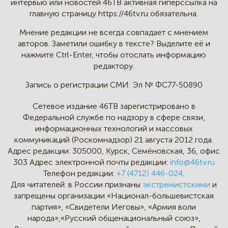
интервью
или новостей 46TB активная
гиперссылка на
главную страницу
https://46tv.ru обязательна.
Мнение редакции не всегда
совпадает с мнением
авторов.
Заметили ошибку в тексте?
Выделите её и
нажмите Ctrl-Enter,
чтобы отослать информацию
редактору.
Запись о регистрации СМИ:
Эл № ФС77-50890
Сетевое издание 46ТВ зарегистрировано в
Федеральной службе по надзору в сфере связи,
информационных технологий и массовых
коммуникаций (Роскомнадзор) 21 августа 2012 года.
Адрес редакции:
305000, Курск, Семёновская, 36, офис
303
Адрес электронной почты редакции:
info@46tv.ru
Телефон редакции:
+7 (4712) 446-024
.
Для читателей: в России признаны
экстремистскими
и
запрещены организации «Национал-большевистская
партия», «Свидетели Иеговы», «Армия воли
народа»,«Русский общенациональный союз»,