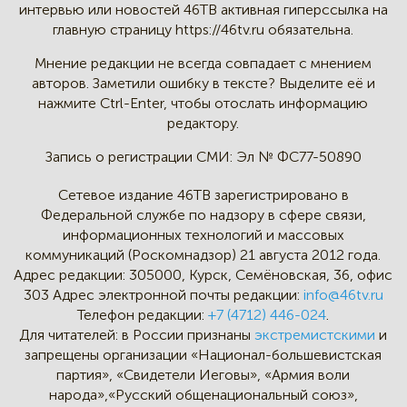
интервью
или новостей 46TB активная
гиперссылка на
главную страницу
https://46tv.ru обязательна.
Мнение редакции не всегда
совпадает с мнением
авторов.
Заметили ошибку в тексте?
Выделите её и
нажмите Ctrl-Enter,
чтобы отослать информацию
редактору.
Запись о регистрации СМИ:
Эл № ФС77-50890
Сетевое издание 46ТВ зарегистрировано в
Федеральной службе по надзору в сфере связи,
информационных технологий и массовых
коммуникаций (Роскомнадзор) 21 августа 2012 года.
Адрес редакции:
305000, Курск, Семёновская, 36, офис
303
Адрес электронной почты редакции:
info@46tv.ru
Телефон редакции:
+7 (4712) 446-024
.
Для читателей: в России признаны
экстремистскими
и
запрещены организации «Национал-большевистская
партия», «Свидетели Иеговы», «Армия воли
народа»,«Русский общенациональный союз»,