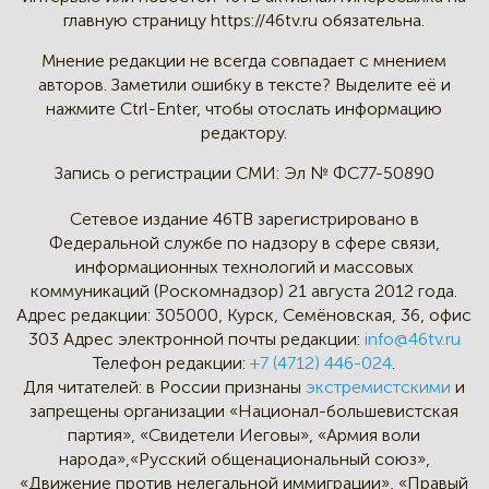
главную страницу
https://46tv.ru обязательна.
Мнение редакции не всегда
совпадает с мнением
авторов.
Заметили ошибку в тексте?
Выделите её и
нажмите Ctrl-Enter,
чтобы отослать информацию
редактору.
Запись о регистрации СМИ:
Эл № ФС77-50890
Сетевое издание 46ТВ зарегистрировано в
Федеральной службе по надзору в сфере связи,
информационных технологий и массовых
коммуникаций (Роскомнадзор) 21 августа 2012 года.
Адрес редакции:
305000, Курск, Семёновская, 36, офис
303
Адрес электронной почты редакции:
info@46tv.ru
Телефон редакции:
+7 (4712) 446-024
.
Для читателей: в России признаны
экстремистскими
и
запрещены организации «Национал-большевистская
партия», «Свидетели Иеговы», «Армия воли
народа»,«Русский общенациональный союз»,
«Движение против нелегальной иммиграции», «Правый