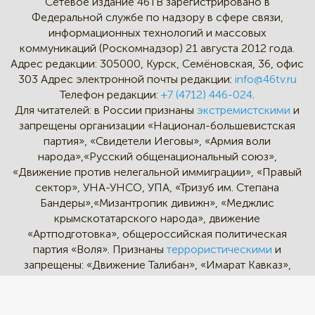
Сетевое издание 46ТВ зарегистрировано в
Федеральной службе по надзору в сфере связи,
информационных технологий и массовых
коммуникаций (Роскомнадзор) 21 августа 2012 года.
Адрес редакции:
305000, Курск, Семёновская, 36, офис
303
Адрес электронной почты редакции:
info@46tv.ru
Телефон редакции:
+7 (4712) 446-024
.
Для читателей: в России признаны
экстремистскими
и
запрещены организации «Национал-большевистская
партия», «Свидетели Иеговы», «Армия воли
народа»,«Русский общенациональный союз»,
«Движение против нелегальной иммиграции», «Правый
сектор», УНА-УНСО, УПА, «Тризуб им. Степана
Бандеры»,«Мизантропик дивижн», «Меджлис
крымскотатарского народа», движение
«Артподготовка», общероссийская политическая
партия «Воля». Признаны
террористическими
и
запрещены: «Движение Талибан», «Имарат Кавказ»,
«Исламское государство» (ИГ, ИГИЛ), Джебхад-ан-
Нусра, «АУМ Синрике», «Братья-мусульмане», «Аль-
Каида в странах исламского Магриба».