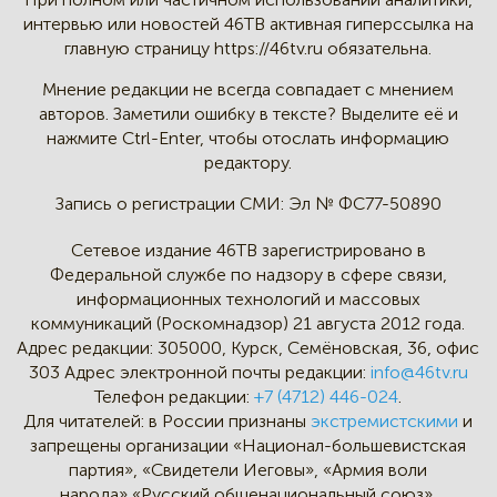
интервью
или новостей 46TB активная
гиперссылка на
главную страницу
https://46tv.ru обязательна.
Мнение редакции не всегда
совпадает с мнением
авторов.
Заметили ошибку в тексте?
Выделите её и
нажмите Ctrl-Enter,
чтобы отослать информацию
редактору.
Запись о регистрации СМИ:
Эл № ФС77-50890
Сетевое издание 46ТВ зарегистрировано в
Федеральной службе по надзору в сфере связи,
информационных технологий и массовых
коммуникаций (Роскомнадзор) 21 августа 2012 года.
Адрес редакции:
305000, Курск, Семёновская, 36, офис
303
Адрес электронной почты редакции:
info@46tv.ru
Телефон редакции:
+7 (4712) 446-024
.
Для читателей: в России признаны
экстремистскими
и
запрещены организации «Национал-большевистская
партия», «Свидетели Иеговы», «Армия воли
народа»,«Русский общенациональный союз»,