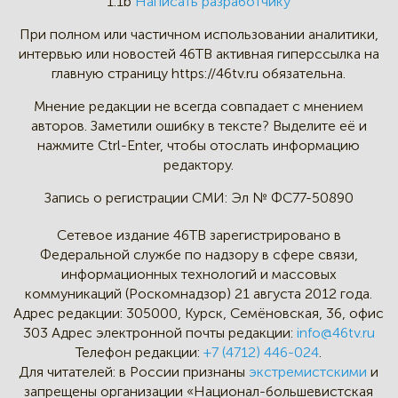
1.1b
Написать разработчику
При полном или частичном
использовании аналитики,
интервью
или новостей 46TB активная
гиперссылка на
главную страницу
https://46tv.ru обязательна.
Мнение редакции не всегда
совпадает с мнением
авторов.
Заметили ошибку в тексте?
Выделите её и
нажмите Ctrl-Enter,
чтобы отослать информацию
редактору.
Запись о регистрации СМИ:
Эл № ФС77-50890
Сетевое издание 46ТВ зарегистрировано в
Федеральной службе по надзору в сфере связи,
информационных технологий и массовых
коммуникаций (Роскомнадзор) 21 августа 2012 года.
Адрес редакции:
305000, Курск, Семёновская, 36, офис
303
Адрес электронной почты редакции:
info@46tv.ru
Телефон редакции:
+7 (4712) 446-024
.
Для читателей: в России признаны
экстремистскими
и
запрещены организации «Национал-большевистская