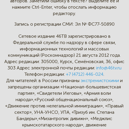
авторов.
Заметили ошибку в тексте?
Выделите её и
нажмите Ctrl-Enter,
чтобы отослать информацию
редактору.
Запись о регистрации СМИ:
Эл № ФС77-50890
Сетевое издание 46ТВ зарегистрировано в
Федеральной службе по надзору в сфере связи,
информационных технологий и массовых
коммуникаций (Роскомнадзор) 21 августа 2012 года.
Адрес редакции:
305000, Курск, Семёновская, 36, офис
303
Адрес электронной почты редакции:
info@46tv.ru
Телефон редакции:
+7 (4712) 446-024
.
Для читателей: в России признаны
экстремистскими
и
запрещены организации «Национал-большевистская
партия», «Свидетели Иеговы», «Армия воли
народа»,«Русский общенациональный союз»,
«Движение против нелегальной иммиграции», «Правый
сектор», УНА-УНСО, УПА, «Тризуб им. Степана
Бандеры»,«Мизантропик дивижн», «Меджлис
крымскотатарского народа», движение