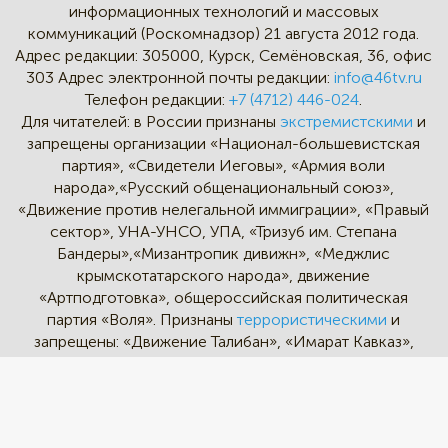
информационных технологий и массовых
коммуникаций (Роскомнадзор) 21 августа 2012 года.
Адрес редакции:
305000, Курск, Семёновская, 36, офис
303
Адрес электронной почты редакции:
info@46tv.ru
Телефон редакции:
+7 (4712) 446-024
.
Для читателей: в России признаны
экстремистскими
и
запрещены организации «Национал-большевистская
партия», «Свидетели Иеговы», «Армия воли
народа»,«Русский общенациональный союз»,
«Движение против нелегальной иммиграции», «Правый
сектор», УНА-УНСО, УПА, «Тризуб им. Степана
Бандеры»,«Мизантропик дивижн», «Меджлис
крымскотатарского народа», движение
«Артподготовка», общероссийская политическая
партия «Воля». Признаны
террористическими
и
запрещены: «Движение Талибан», «Имарат Кавказ»,
«Исламское государство» (ИГ, ИГИЛ), Джебхад-ан-
Нусра, «АУМ Синрике», «Братья-мусульмане», «Аль-
Каида в странах исламского Магриба».