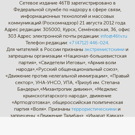
Сетевое издание 46ТВ зарегистрировано в
Федеральной службе по надзору в сфере связи,
информационных технологий и массовых
коммуникаций (Роскомнадзор) 21 августа 2012 года.
Адрес редакции:
305000, Курск, Семёновская, 36, офис
303
Адрес электронной почты редакции:
info@46tv.ru
Телефон редакции:
+7 (4712) 446-024
.
Для читателей: в России признаны
экстремистскими
и
запрещены организации «Национал-большевистская
партия», «Свидетели Иеговы», «Армия воли
народа»,«Русский общенациональный союз»,
«Движение против нелегальной иммиграции», «Правый
сектор», УНА-УНСО, УПА, «Тризуб им. Степана
Бандеры»,«Мизантропик дивижн», «Меджлис
крымскотатарского народа», движение
«Артподготовка», общероссийская политическая
партия «Воля». Признаны
террористическими
и
запрещены: «Движение Талибан», «Имарат Кавказ»,
«Исламское государство» (ИГ, ИГИЛ), Джебхад-ан-
Нусра, «АУМ Синрике», «Братья-мусульмане», «Аль-