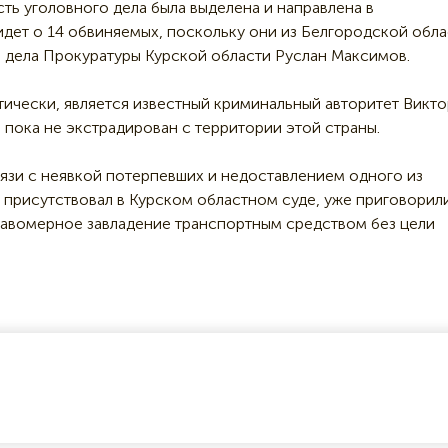
ть уголовного дела была выделена и направлена в
идет о 14 обвиняемых, поскольку они из Белгородской обла
о дела Прокуратуры Курской области Руслан Максимов.
ически, является известный криминальный авторитет Викто
 пока не экстрадирован с территории этой страны.
вязи с неявкой потерпевших и недоставлением одного из
е присутствовал в Курском областном суде, уже приговорил
равомерное завладение транспортным средством без цели