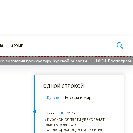
ША
АРХИВ
озглавил прокуратуру Курской области
18:24
Роспотребнадзор
ОДНОЙ СТРОКОЙ
В Курске
Россия и мир
В Курске
21:17
В Курской области увековечат
память военного
фотокорреспондента Галины