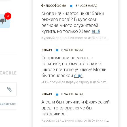
ФИЛОСОФ ХОМА
8 ЧАСОВ НАЗАД
снова начинается цикл "байки
0
рыжего попа"? В курском
регионе много служителей
культа, но только Женя
ещё
Курский священник спас от избиения переодетого бабушкой ВСУшника » 46ТВ Курское Интернет Телевидение
ИЛЬИЧ
8 ЧАСОВ НАЗАД
Спортсменам не место в
политике, потому что они и в
школе почти не учились! Могли
бы тренерской
ещё
«ЕР» получила первую строку в избирательном бюллетене на выборах в Госдуму » 46ТВ Курское Интернет Телевидение
ИЛЬИЧ
8 ЧАСОВ НАЗАД
А если бы причинили физический
делиться
вред, то слова легче бы
находились!
Курский священник спас от избиения переодетого бабушкой ВСУшника » 46ТВ Курское Интернет Телевидение