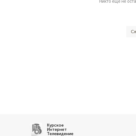
Никто ещё не ост
Сл
Курское
Интернет
Телевидение