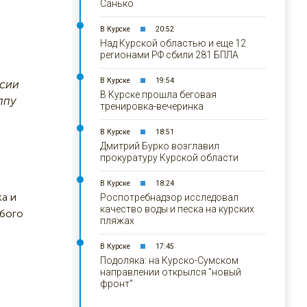
Санько
В Курске
20:52
Над Курской областью и еще 12
регионами РФ сбили 281 БПЛА
В Курске
19:54
рсии
В Курске прошла беговая
ппу
тренировка-вечеринка
В Курске
18:51
Дмитрий Бурко возглавил
прокуратуру Курской области
В Курске
18:24
а и
Роспотребнадзор исследовал
качество воды и песка на курских
абого
пляжах
В Курске
17:45
Подоляка: на Курско-Сумском
направлении открылся "новый
фронт"