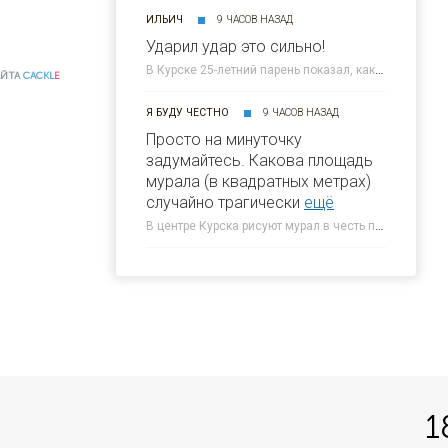
ИЛЬИЧ
9 ЧАСОВ НАЗАД
Ударил удар это сильно!
В Курске 25-летний парень показал, как нанес смертельный удар юноше » 46ТВ Курское Интернет Телевидение
АЙТА
CACKL
E
Я БУДУ ЧЕСТНО
9 ЧАСОВ НАЗАД
Просто на минуточку
задумайтесь. Какова площадь
мурала (в квадратных метрах)
случайно трагически
ещё
В центре Курска рисуют мурал в честь погибшего 5-летнего Толи » 46ТВ Курское Интернет Телевидение
1