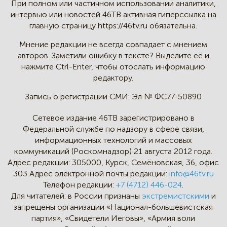
При полном или частичном
использовании аналитики,
интервью
или новостей 46TB активная
гиперссылка на
главную страницу
https://46tv.ru обязательна.
Мнение редакции не всегда
совпадает с мнением
авторов.
Заметили ошибку в тексте?
Выделите её и
нажмите Ctrl-Enter,
чтобы отослать информацию
редактору.
Запись о регистрации СМИ:
Эл № ФС77-50890
Сетевое издание 46ТВ зарегистрировано в
Федеральной службе по надзору в сфере связи,
информационных технологий и массовых
коммуникаций (Роскомнадзор) 21 августа 2012 года.
Адрес редакции:
305000, Курск, Семёновская, 36, офис
303
Адрес электронной почты редакции:
info@46tv.ru
Телефон редакции:
+7 (4712) 446-024
.
Для читателей: в России признаны
экстремистскими
и
запрещены организации «Национал-большевистская
партия», «Свидетели Иеговы», «Армия воли