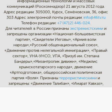
информационных технологий и массовых
коммуникаций (Роскомнадзор) 21 августа 2012 года.
Адрес редакции:
305000, Курск, Семёновская, 36, офис
303
Адрес электронной почты редакции:
info@46tv.ru
Телефон редакции:
+7 (4712) 446-024
.
Для читателей: в России признаны
экстремистскими
и
запрещены организации «Национал-большевистская
партия», «Свидетели Иеговы», «Армия воли
народа»,«Русский общенациональный союз»,
«Движение против нелегальной иммиграции», «Правый
сектор», УНА-УНСО, УПА, «Тризуб им. Степана
Бандеры»,«Мизантропик дивижн», «Меджлис
крымскотатарского народа», движение
«Артподготовка», общероссийская политическая
партия «Воля». Признаны
террористическими
и
запрещены: «Движение Талибан», «Имарат Кавказ»,
«Исламское государство» (ИГ, ИГИЛ), Джебхад-ан-
Нусра, «АУМ Синрике», «Братья-мусульмане», «Аль-
Каида в странах исламского Магриба».
* - Instagram и Facebook - социальные сети и