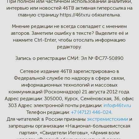
При полном или частичном
использовании аналитики,
интервью
или новостей 46TB активная
гиперссылка на
главную страницу
https://46tv.ru обязательна.
Мнение редакции не всегда
совпадает с мнением
авторов.
Заметили ошибку в тексте?
Выделите её и
нажмите Ctrl-Enter,
чтобы отослать информацию
редактору.
Запись о регистрации СМИ:
Эл № ФС77-50890
Сетевое издание 46ТВ зарегистрировано в
Федеральной службе по надзору в сфере связи,
информационных технологий и массовых
коммуникаций (Роскомнадзор) 21 августа 2012 года.
Адрес редакции:
305000, Курск, Семёновская, 36, офис
303
Адрес электронной почты редакции:
info@46tv.ru
Телефон редакции:
+7 (4712) 446-024
.
Для читателей: в России признаны
экстремистскими
и
запрещены организации «Национал-большевистская
партия», «Свидетели Иеговы», «Армия воли