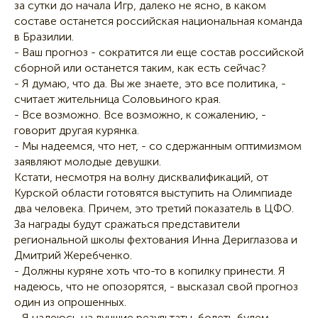
за сутки до начала Игр, далеко не ясно, в каком
составе останется российская национальная команда
в Бразилии.
- Ваш прогноз - сократится ли еще состав российской
сборной или останется таким, как есть сейчас?
- Я думаю, что да. Вы же знаете, это все политика, -
считает жительница Соловьиного края.
- Все возможно. Все возможно, к сожалению, -
говорит другая курянка.
- Мы надеемся, что нет, - со сдержанным оптимизмом
заявляют молодые девушки.
Кстати, несмотря на волну дисквалификаций, от
Курской области готовятся выступить на Олимпиаде
два человека. Причем, это третий показатель в ЦФО.
За награды будут сражаться представители
региональной школы фехтования Инна Дериглазова и
Дмитрий Жеребченко.
- Должны куряне хоть что-то в копилку принести. Я
надеюсь, что не опозорятся, - высказал свой прогноз
один из опрошенных.
- Я надеюсь на лучшие результаты, болеть будем, -