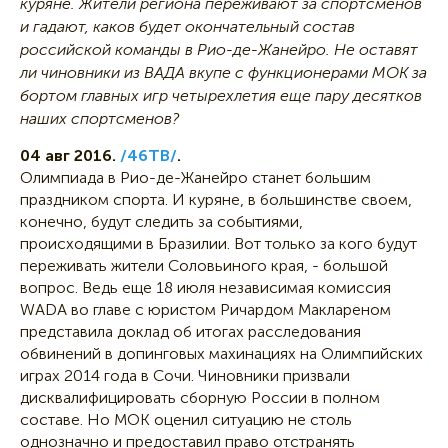
куряне. Жители региона переживают за спортсменов
и гадают, каков будет окончательный состав
российской команды в Рио-де-Жанейро. Не оставят
ли чиновники из ВАДА вкупе с функционерами МОК за
бортом главных игр четырехлетия еще пару десятков
наших спортсменов?
04 авг 2016.
/46ТВ/
.
Олимпиада в Рио-де-Жанейро станет большим
праздником спорта. И куряне, в большинстве своем,
конечно, будут следить за событиями,
происходящими в Бразилии. Вот только за кого будут
переживать жители Соловьиного края, - большой
вопрос. Ведь еще 18 июля независимая комиссия
WADA во главе с юристом Ричардом Маклареном
представила доклад об итогах расследования
обвинений в допинговых махинациях на Олимпийских
играх 2014 года в Сочи. Чиновники призвали
дисквалифицировать сборную России в полном
составе. Но МОК оценил ситуацию не столь
однозначно и предоставил право отстранять