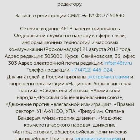
редактору.
Запись о регистрации СМИ:
Эл № ФС77-50890
Сетевое издание 46ТВ зарегистрировано в
Федеральной службе по надзору в сфере связи,
информационных технологий и массовых
коммуникаций (Роскомнадзор) 21 августа 2012 года.
Адрес редакции:
305000, Курск, Семёновская, 36, офис
303
Адрес электронной почты редакции:
info@46tv.ru
Телефон редакции:
+7 (4712) 446-024
.
Для читателей: в России признаны
экстремистскими
и
запрещены организации «Национал-большевистская
партия», «Свидетели Иеговы», «Армия воли
народа»,«Русский общенациональный союз»,
«Движение против нелегальной иммиграции», «Правый
сектор», УНА-УНСО, УПА, «Тризуб им. Степана
Бандеры»,«Мизантропик дивижн», «Меджлис
крымскотатарского народа», движение
«Артподготовка», общероссийская политическая
партия «Воля». Признаны
террористическими
и